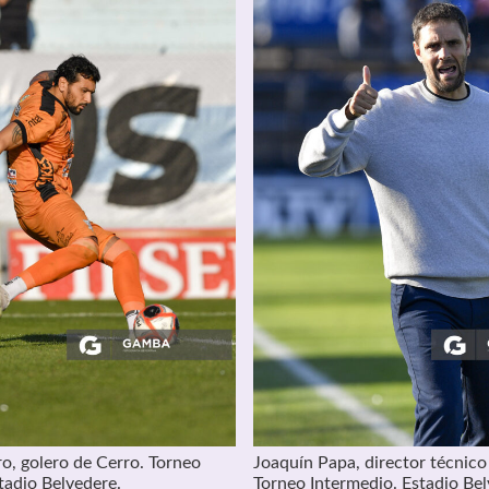
o, golero de Cerro. Torneo
Joaquín Papa, director técnico
tadio Belvedere.
Torneo Intermedio. Estadio Bel