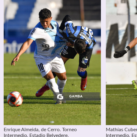
Enrique Almeida, de Cerro. Torneo
Mathías Cuber
Intermedio. Estadio Belvedere.
Intermedio. Es