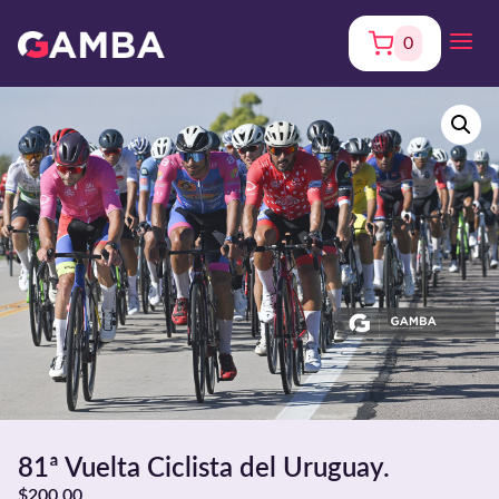
0
81ª Vuelta Ciclista del Uruguay.
$
200,00