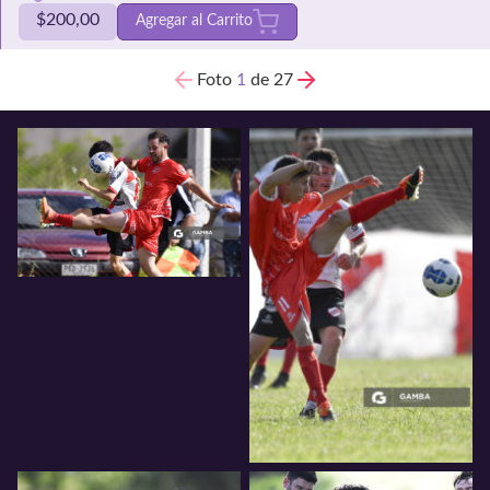
$
200,00
Agregar al Carrito
Foto
1
de 27