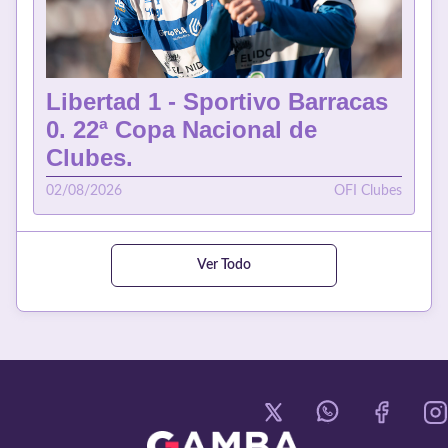
Libertad 1 - Sportivo Barracas
0. 22ª Copa Nacional de
Clubes.
02/08/2026
OFI Clubes
Ver Todo