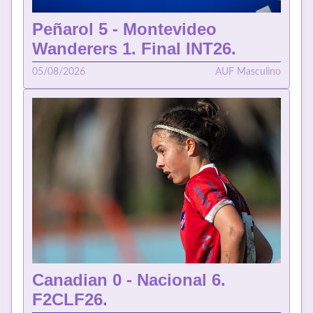
Peñarol 5 - Montevideo
Wanderers 1. Final INT26.
05/08/2026
AUF Masculino
Canadian 0 - Nacional 6.
F2CLF26.