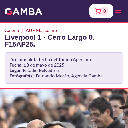
0
Galería
AUF Masculino
Liverpool 1 - Cerro Largo 0.
F15AP25.
Decimoquinta fecha del Torneo Apertura.
Fecha:
18 de mayo de 2025
Lugar:
Estadio Belvedere
Fotógrafo(s):
Fernando Morán, Agencia Gamba