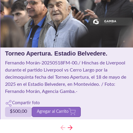
Torneo Apertura. Estadio Belvedere.
Fernando Morán-20250518FM-00./ Hinchas de Liverpool
durante el partido Liverpool vs Cerro Largo por la
decimoquinta fecha del Torneo Apertura, el 18 de mayo de
2025 en el Estadio Belvedere, en Montevideo. / Foto:
Fernando Morán, Agencia Gamba.-
Compartir foto
$
500,00
Agregar al Carrito