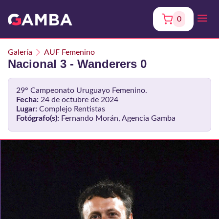
0
Galería
AUF Femenino
Nacional 3 - Wanderers 0
29° Campeonato Uruguayo Femenino.
Fecha:
24 de octubre de 2024
Lugar:
Complejo Rentistas
Fotógrafo(s):
Fernando Morán, Agencia Gamba