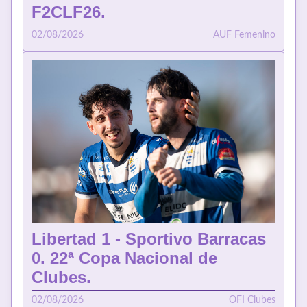
F2CLF26.
02/08/2026
AUF Femenino
Libertad 1 - Sportivo Barracas
0. 22ª Copa Nacional de
Clubes.
02/08/2026
OFI Clubes